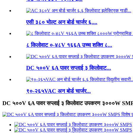
एसी ३८० भोल्ट अन बोर्ड चार्जर ६....
८ किलोवाट ०-४८V १६६A उच्च शक्ति ८...
DC ५००V ६A पावर सप्लाई ३ किलोवाट...
९०-२६५VAC अन बोर्ड चार्जर...
DC ५००V ६A पावर सप्लाई ३ किलोवाट उपकरण ३०००W SM