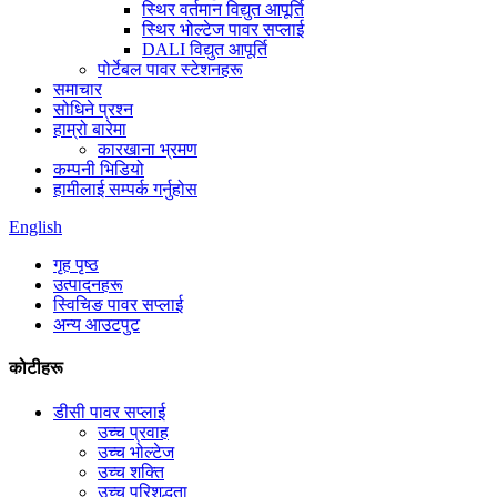
स्थिर वर्तमान विद्युत आपूर्ति
स्थिर भोल्टेज पावर सप्लाई
DALI विद्युत आपूर्ति
पोर्टेबल पावर स्टेशनहरू
समाचार
सोधिने प्रश्न
हाम्रो बारेमा
कारखाना भ्रमण
कम्पनी भिडियो
हामीलाई सम्पर्क गर्नुहोस
English
गृह पृष्ठ
उत्पादनहरू
स्विचिङ पावर सप्लाई
अन्य आउटपुट
कोटीहरू
डीसी पावर सप्लाई
उच्च प्रवाह
उच्च भोल्टेज
उच्च शक्ति
उच्च परिशुद्धता