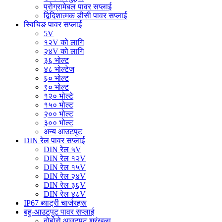
प्रोग्रामेबल पावर सप्लाई
द्विदिशात्मक डीसी पावर सप्लाई
स्विचिङ पावर सप्लाई
5V
१२V को लागि
२४V को लागि
३६ भोल्ट
४८ भोल्टेज
६० भोल्ट
९० भोल्ट
१२० भोल्टे
१५० भोल्ट
२०० भोल्ट
३०० भोल्ट
अन्य आउटपुट
DIN रेल पावर सप्लाई
DIN रेल ५V
DIN रेल १२V
DIN रेल १५V
DIN रेल २४V
DIN रेल ३६V
DIN रेल ४८V
IP67 ब्याट्री चार्जरहरू
बहु-आउटपुट पावर सप्लाई
दोहोरो आउटपुट श्रृंखला