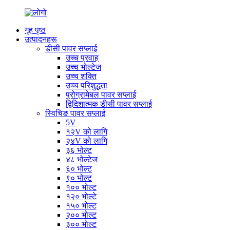
गृह पृष्ठ
उत्पादनहरू
डीसी पावर सप्लाई
उच्च प्रवाह
उच्च भोल्टेज
उच्च शक्ति
उच्च परिशुद्धता
प्रोग्रामेबल पावर सप्लाई
द्विदिशात्मक डीसी पावर सप्लाई
स्विचिङ पावर सप्लाई
5V
१२V को लागि
२४V को लागि
३६ भोल्ट
४८ भोल्टेज
६० भोल्ट
९० भोल्ट
१०० भोल्ट
१२० भोल्टे
१५० भोल्ट
२०० भोल्ट
३०० भोल्ट